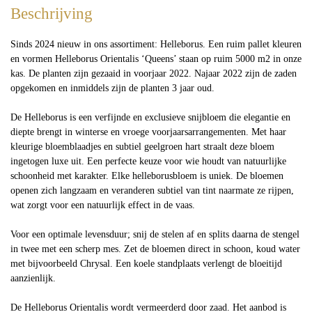
Beschrijving
Sinds 2024 nieuw in ons assortiment: Helleborus. Een ruim pallet kleuren
en vormen Helleborus Orientalis ‘Queens’ staan op ruim 5000 m2 in onze
kas. De planten zijn gezaaid in voorjaar 2022. Najaar 2022 zijn de zaden
opgekomen en inmiddels zijn de planten 3 jaar oud.
De Helleborus is een verfijnde en exclusieve snijbloem die elegantie en
diepte brengt in winterse en vroege voorjaarsarrangementen. Met haar
kleurige bloemblaadjes en subtiel geelgroen hart straalt deze bloem
ingetogen luxe uit. Een perfecte keuze voor wie houdt van natuurlijke
schoonheid met karakter. Elke helleborusbloem is uniek. De bloemen
openen zich langzaam en veranderen subtiel van tint naarmate ze rijpen,
wat zorgt voor een natuurlijk effect in de vaas.
Voor een optimale levensduur; snij de stelen af en splits daarna de stengel
in twee met een scherp mes. Zet de bloemen direct in schoon, koud water
met bijvoorbeeld Chrysal. Een koele standplaats verlengt de bloeitijd
aanzienlijk.
De Helleborus Orientalis wordt vermeerderd door zaad. Het aanbod is